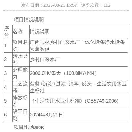
发布日期：2025-03-25 15:57 浏览次数：
152
项目情况说明
序
名称
情况说明
号
项目名
广西玉林乡村自来水厂一体化设备净水设备
1
称
安装案例
污水类
2
乡村自来水厂
型
处理能
3
2000.0吨/每天（100.0吨/小时）
力
工艺流
絮凝+沉淀+过滤+消毒+反洗→生活饮用水卫
4
程
生标准
排放标
5
《生活饮用水卫生标准》(GB5749-2006)
准
竣工日
6
2024年8月21日
期
项目现场展示